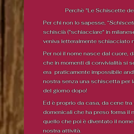
Perchè "Le Schiscette de
Per chi non lo sapesse, “
Schiscet
schiscià ("schiacciare" in milanes
veniva letteralmente schiacciato n
Per noi il nome nasce dal cuore, d
che in momenti di convivialità si 
era praticamente impossibile and
nostra senza una schiscetta per 
del giorno dopo!
Ed è proprio da casa, da cene tra 
domenicali che ha preso forma il 
quello che poi è diventato il nome 
nostra attività.