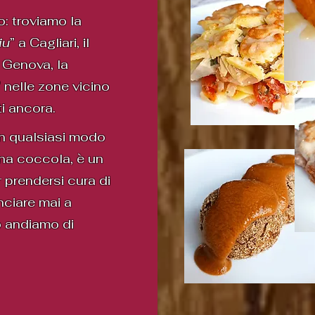
: troviamo la
iu
” a Cagliari, il
a Genova, la
” nelle zone vicino
i ancora.
in qualsiasi modo
na coccola, è un
 prendersi cura di
unciare mai a
 andiamo di