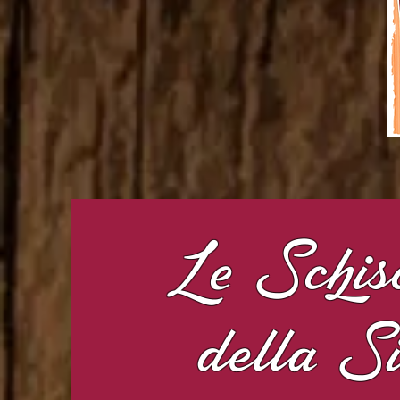
Le Schis
della S