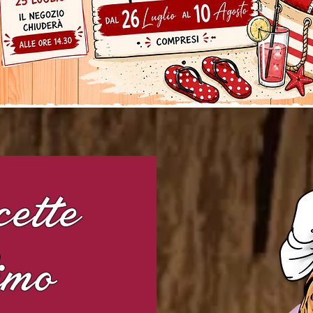
cette
imo