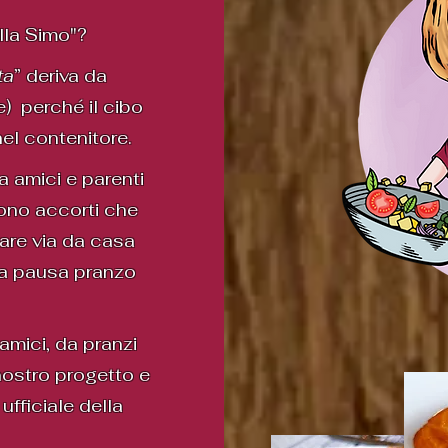
lla Simo"?
ta
” deriva da
e) perché il cibo
el contenitore.
a amici e parenti
sono accorti che
are via da casa
la pausa pranzo
amici, da pranzi
nostro progetto e
ufficiale della