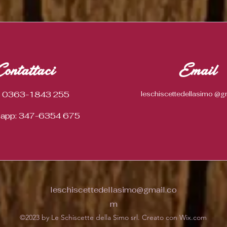
Contattaci
Email
. 0363-1843 255
leschiscettedellasimo @g
app: 347-6354 675
leschiscettedellasimo@gmail.co
m
©2023 by Le Schiscette della Simo srl. Creato con Wix.com