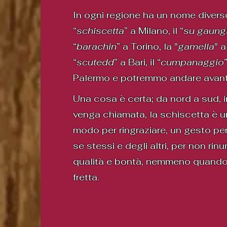
In ogni regione ha un nome diverso
“
schiscetta
” a Milano, il “
su gaung
“
barachin
” a Torino, la "
gamella
" 
“
scutedd
” a Bari, il “
cumpanaggio
Palermo e potremmo andare avant
Una cosa è certa; da nord a sud, 
venga chiamata, la schiscetta è u
modo per ringraziare, un gesto per
se stessi e degli altri, per non rin
qualità e bontà, nemmeno quando
fretta.